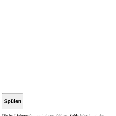
Spülen
Die im Lieferumfang enthaltene, faltbare Spülschüssel und der