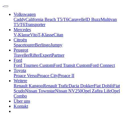
Volkswagen
Caddy
California Beach T5/T6
Caravelle
ID Buzz
Multivan
T5/T6
Transporter
Mercedes
V-Klasse
Vito
T-Klasse
Citan
Citroën
Spacetourer
Berlingo
Jumpy
Peugeot
Traveller
Rifter
Expert
Partner
Ford
Ford Tourneo Custom
Ford Transit Custom
Ford Connect
Toyota
Proace Verso
Proace City
Proace II
Weitere
Renault Kangoo
Renault Trafic
Dacia Dokker
Fiat Doblò
Fiat
Scudo
Nissan Townstar
Nissan NV250
Opel Zafira Life
Opel
Combo
Über uns
Kontakt