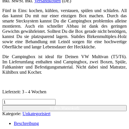
inkl. MwSt.
inkl.
Versandkosten
(DE)
Fünf in Eins: kochen, kühlen, verstauen, spülen und schlafen. All
das kannst Du mit nur einer einzigen Box machen. Durch das
smarte Stecksystem kannst Du die Campingbox problemlos alleine
montieren. Auch ein schneller Abbau ist dank des geringen
Gewichts gewährleistet. Solltest Du die Box gerade nicht benötigen,
kannst Du sie platzsparend lagern. Stabiles Birkenmultiplex-Holz
sowie eine Behandlung mit Leinöl sorgen für eine hochwertige
Oberfläche und lange Lebensdauer der Heckküche.
Die Campingbox ist ideal für Deinen VW Multivan (T5/T6).
Im Lieferumfang enthalten sind Campingbox, zwei Boxen, Spüle,
Faltkanister und Befestigungsmaterial. Nicht dabei sind Matratze,
Kühlbox und Kocher.
Lieferzeit:
3 - 4 Wochen
Campingbox
für
In den Warenkorb
VW
Kategorie:
Unkategorisiert
Multivan
T5/T6
Beschreibung
Menge