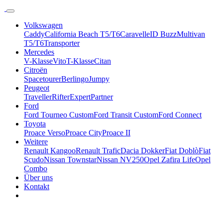
Volkswagen
Caddy
California Beach T5/T6
Caravelle
ID Buzz
Multivan
T5/T6
Transporter
Mercedes
V-Klasse
Vito
T-Klasse
Citan
Citroën
Spacetourer
Berlingo
Jumpy
Peugeot
Traveller
Rifter
Expert
Partner
Ford
Ford Tourneo Custom
Ford Transit Custom
Ford Connect
Toyota
Proace Verso
Proace City
Proace II
Weitere
Renault Kangoo
Renault Trafic
Dacia Dokker
Fiat Doblò
Fiat
Scudo
Nissan Townstar
Nissan NV250
Opel Zafira Life
Opel
Combo
Über uns
Kontakt