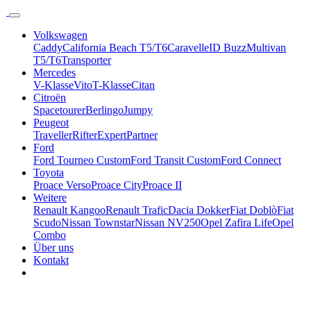
Volkswagen
Caddy
California Beach T5/T6
Caravelle
ID Buzz
Multivan
T5/T6
Transporter
Mercedes
V-Klasse
Vito
T-Klasse
Citan
Citroën
Spacetourer
Berlingo
Jumpy
Peugeot
Traveller
Rifter
Expert
Partner
Ford
Ford Tourneo Custom
Ford Transit Custom
Ford Connect
Toyota
Proace Verso
Proace City
Proace II
Weitere
Renault Kangoo
Renault Trafic
Dacia Dokker
Fiat Doblò
Fiat
Scudo
Nissan Townstar
Nissan NV250
Opel Zafira Life
Opel
Combo
Über uns
Kontakt