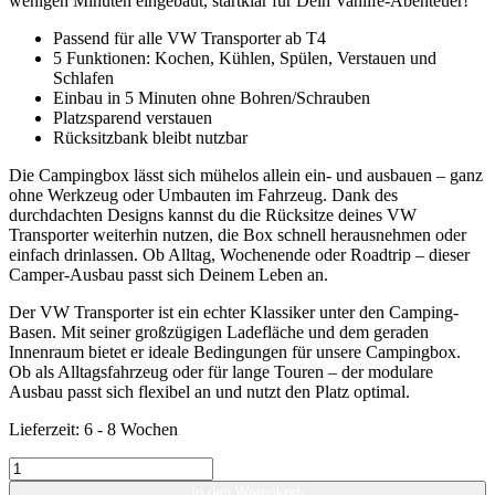
wenigen Minuten eingebaut, startklar für Dein Vanlife-Abenteuer!
Passend für alle VW Transporter ab T4
5 Funktionen: Kochen, Kühlen, Spülen, Verstauen und
Schlafen
Einbau in 5 Minuten ohne Bohren/Schrauben
Platzsparend verstauen
Rücksitzbank bleibt nutzbar
Die Campingbox lässt sich mühelos allein ein- und ausbauen – ganz
ohne Werkzeug oder Umbauten im Fahrzeug. Dank des
durchdachten Designs kannst du die Rücksitze deines VW
Transporter weiterhin nutzen, die Box schnell herausnehmen oder
einfach drinlassen. Ob Alltag, Wochenende oder Roadtrip – dieser
Camper-Ausbau passt sich Deinem Leben an.
Der VW Transporter ist ein echter Klassiker unter den Camping-
Basen. Mit seiner großzügigen Ladefläche und dem geraden
Innenraum bietet er ideale Bedingungen für unsere Campingbox.
Ob als Alltagsfahrzeug oder für lange Touren – der modulare
Ausbau passt sich flexibel an und nutzt den Platz optimal.
Lieferzeit:
6 - 8 Wochen
Campingbox
für
In den Warenkorb