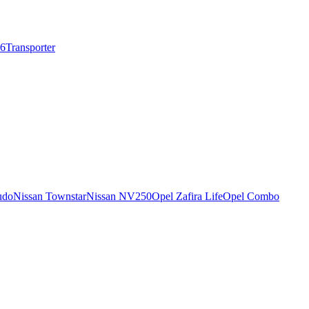
T6
Transporter
udo
Nissan Townstar
Nissan NV250
Opel Zafira Life
Opel Combo