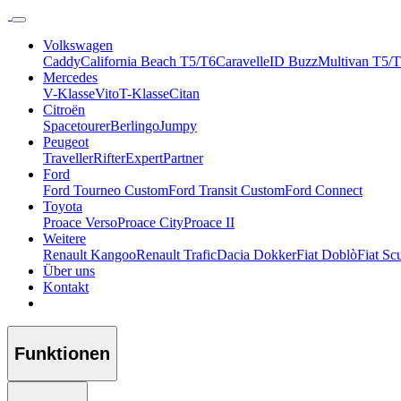
Volkswagen
Caddy
California Beach T5/T6
Caravelle
ID Buzz
Multivan T5/
Mercedes
V-Klasse
Vito
T-Klasse
Citan
Citroën
Spacetourer
Berlingo
Jumpy
Peugeot
Traveller
Rifter
Expert
Partner
Ford
Ford Tourneo Custom
Ford Transit Custom
Ford Connect
Toyota
Proace Verso
Proace City
Proace II
Weitere
Renault Kangoo
Renault Trafic
Dacia Dokker
Fiat Doblò
Fiat Sc
Über uns
Kontakt
Funktionen