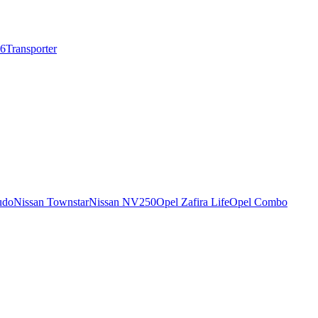
T6
Transporter
udo
Nissan Townstar
Nissan NV250
Opel Zafira Life
Opel Combo