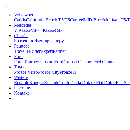
Volkswagen
Caddy
California Beach T5/T6
Caravelle
ID Buzz
Multivan T5/
Mercedes
V-Klasse
Vito
T-Klasse
Citan
Citroën
Spacetourer
Berlingo
Jumpy
Peugeot
Traveller
Rifter
Expert
Partner
Ford
Ford Tourneo Custom
Ford Transit Custom
Ford Connect
Toyota
Proace Verso
Proace City
Proace II
Weitere
Renault Kangoo
Renault Trafic
Dacia Dokker
Fiat Doblò
Fiat Sc
Über uns
Kontakt