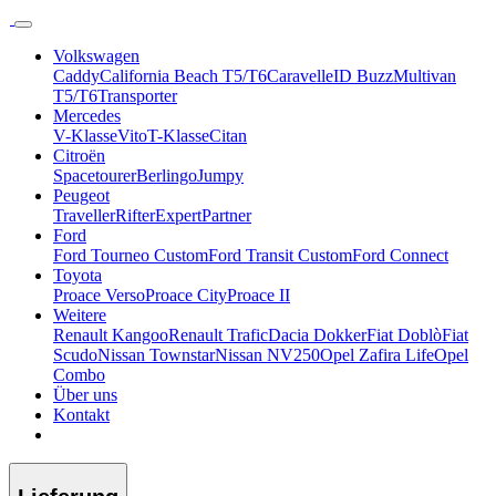
Volkswagen
Caddy
California Beach T5/T6
Caravelle
ID Buzz
Multivan
T5/T6
Transporter
Mercedes
V-Klasse
Vito
T-Klasse
Citan
Citroën
Spacetourer
Berlingo
Jumpy
Peugeot
Traveller
Rifter
Expert
Partner
Ford
Ford Tourneo Custom
Ford Transit Custom
Ford Connect
Toyota
Proace Verso
Proace City
Proace II
Weitere
Renault Kangoo
Renault Trafic
Dacia Dokker
Fiat Doblò
Fiat
Scudo
Nissan Townstar
Nissan NV250
Opel Zafira Life
Opel
Combo
Über uns
Kontakt