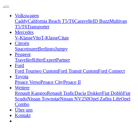
Volkswagen
Caddy
California Beach T5/T6
Caravelle
ID Buzz
Multivan
T5/T6
Transporter
Mercedes
V-Klasse
Vito
T-Klasse
Citan
Citroën
Spacetourer
Berlingo
Jumpy
Peugeot
Traveller
Rifter
Expert
Partner
Ford
Ford Tourneo Custom
Ford Transit Custom
Ford Connect
Toyota
Proace Verso
Proace City
Proace II
Weitere
Renault Kangoo
Renault Trafic
Dacia Dokker
Fiat Doblò
Fiat
Scudo
Nissan Townstar
Nissan NV250
Opel Zafira Life
Opel
Combo
Über uns
Kontakt