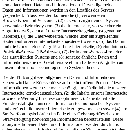
von allgemeinen Daten und Informationen. Diese allgemeinen
Daten und Informationen werden in den Logfiles des Servers
gespeichert. Erfasst werden können die (1) verwendeten
Browsertypen und Versionen, (2) das vom zugreifenden System
verwendete Betriebssystem, (3) die Internetseite, von welcher ein
zugreifendes System auf unsere Internetseite gelangt (sogenannte
Referrer), (4) die Unterwebseiten, welche über ein zugreifendes
System auf unserer Internetseite angesteuert werden, (5) das Datum
und die Uhrzeit eines Zugriffs auf die Internetseite, (6) eine Internet-
Protokoll-Adresse (IP-Adresse), (7) der Internet-Service-Provider
des zugreifenden Systems und (8) sonstige ähnliche Daten und
Informationen, die der Gefahrenabwehr im Falle von Angriffen auf
unsere informationstechnologischen Systeme dienen.
Bei der Nutzung dieser allgemeinen Daten und Informationen
ziehen wird keine Rückschlüsse auf die betroffene Person. Diese
Informationen werden vielmehr benötigt, um (1) die Inhalte unserer
Internetseite korrekt auszuliefern, (2) die Inhalte unserer Internetseite
sowie die Werbung für diese zu optimieren, (3) die dauerhafte
Funktionsfähigkeit unserer informationstechnologischen Systeme
und der Technik unserer Internetseite zu gewährleisten sowie (4) um
Strafverfolgungsbehörden im Falle eines Cyberangriffes die zur
Strafverfolgung notwendigen Informationen bereitzustellen. Diese
anonym erhobenen Daten und Informationen werden durch uns
daher einerseits statistisch und ferner mit dem Ziel ausgewertet, den